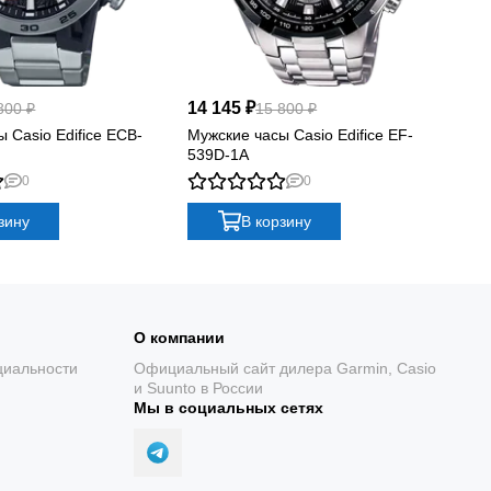
14 145 ₽
12
800 ₽
15 800 ₽
 Casio Edifice ECB-
Мужские часы Casio Edifice EF-
Му
539D-1A
61
0
0
зину
В корзину
О компании
циальности
Официальный сайт дилера Garmin, Casio
и Suunto в России
Мы в социальных сетях