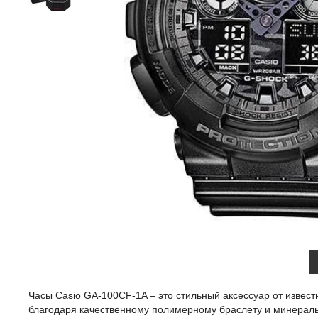
Часы Casio GA-100CF-1A – это стильный аксессуар от извест
благодаря качественному полимерному браслету и минеральн