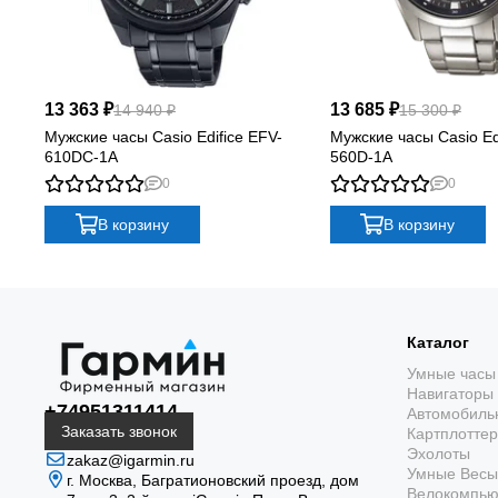
13 363 ₽
13 685 ₽
14 940 ₽
15 300 ₽
Мужские часы Casio Edifice EFV-
Мужские часы Casio Ed
610DC-1A
560D-1A
0
0
В корзину
В корзину
Каталог
Умные часы
Навигаторы
+74951311414
Автомобиль
Заказать звонок
Картплотте
Эхолоты
zakaz@igarmin.ru
Умные Весы
г. Москва, Багратионовский проезд, дом
Велокомпь