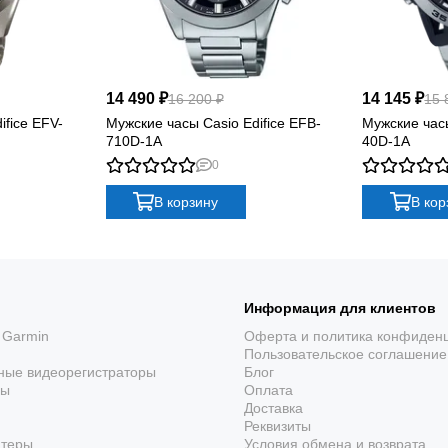
14 490 ₽
14 145 ₽
16 200 ₽
15 
ifice EFV-
Мужские часы Casio Edifice EFB-
Мужские часы
710D-1A
40D-1A
0
В корзину
В кор
Информация для клиентов
 Garmin
Оферта и политика конфиден
Пользовательское соглашение
ные видеорегистраторы
Блог
ры
Оплата
Доставка
Реквизиты
ютеры
Условия обмена и возврата