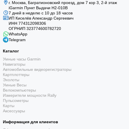
г. Москва, Багратионовский проезд, дом 7 кор 3, 2-й этаж
iGarmin Пункт Выдачи Н2-010В
7 дней в неделю с 10 до 18 часов
ИП Киселёв Александр Сергеевич
ИНН 774312098306
ОГРНИП 323774600782720
WhatsApp
Telegram
Каталог
Умные часы Garmin
Навигаторы
Автомобильные видеорегистраторы
Картплоттеры
Эхолоты
Умные Весы
Велокомпьютеры
Измерители мощности Rally
Пульсометры
Карты
Аксессуары
Информация для клиентов