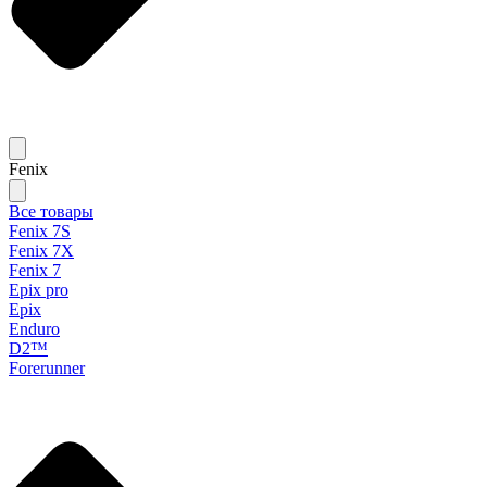
Fenix
Все товары
Fenix 7S
Fenix 7X
Fenix 7
Epix pro
Epix
Enduro
D2™
Forerunner