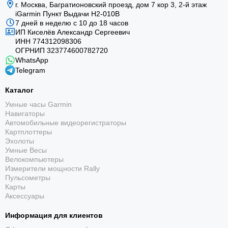
г. Москва, Багратионовский проезд, дом 7 кор 3, 2-й этаж
iGarmin Пункт Выдачи Н2-010В
7 дней в неделю с 10 до 18 часов
ИП Киселёв Александр Сергеевич
ИНН 774312098306
ОГРНИП 323774600782720
WhatsApp
Telegram
Каталог
Умные часы Garmin
Навигаторы
Автомобильные видеорегистраторы
Картплоттеры
Эхолоты
Умные Весы
Велокомпьютеры
Измерители мощности Rally
Пульсометры
Карты
Аксессуары
Информация для клиентов