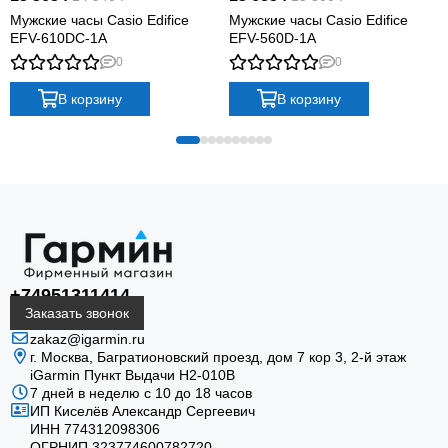
Мужские часы Casio Edifice
Мужские часы Casio Edifice
EFV-610DC-1A
EFV-560D-1A
0
0
В корзину
В корзину
+74951311414
Заказать звонок
zakaz@igarmin.ru
г. Москва, Багратионовский проезд, дом 7 кор 3, 2-й этаж
iGarmin Пункт Выдачи Н2-010В
7 дней в неделю с 10 до 18 часов
ИП Киселёв Александр Сергеевич
ИНН 774312098306
ОГРНИП 323774600782720