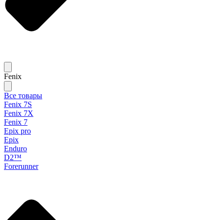
Fenix
Все товары
Fenix 7S
Fenix 7X
Fenix 7
Epix pro
Epix
Enduro
D2™
Forerunner