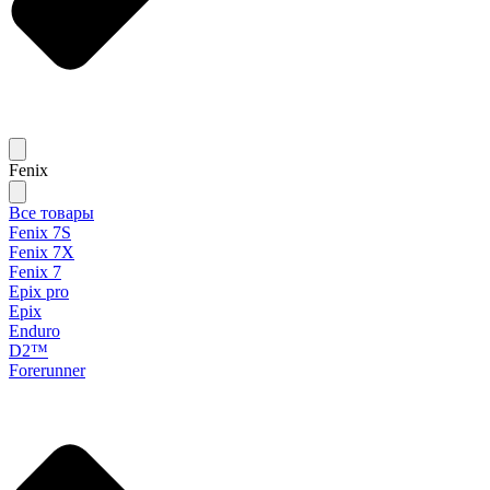
Fenix
Все товары
Fenix 7S
Fenix 7X
Fenix 7
Epix pro
Epix
Enduro
D2™
Forerunner