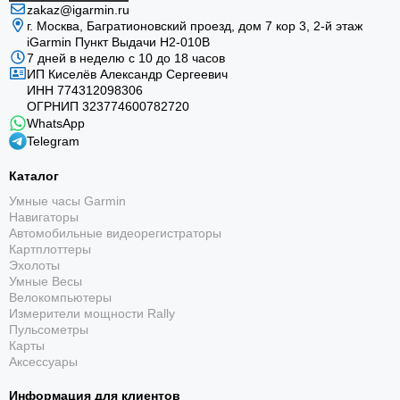
zakaz@igarmin.ru
г. Москва, Багратионовский проезд, дом 7 кор 3, 2-й этаж
iGarmin Пункт Выдачи Н2-010В
7 дней в неделю с 10 до 18 часов
ИП Киселёв Александр Сергеевич
ИНН 774312098306
ОГРНИП 323774600782720
WhatsApp
Telegram
Каталог
Умные часы Garmin
Навигаторы
Автомобильные видеорегистраторы
Картплоттеры
Эхолоты
Умные Весы
Велокомпьютеры
Измерители мощности Rally
Пульсометры
Карты
Аксессуары
Информация для клиентов