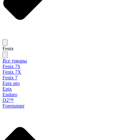
Fenix
Все товары
Fenix 7S
Fenix 7X
Fenix 7
Epix pro
Epix
Enduro
D2™
Forerunner