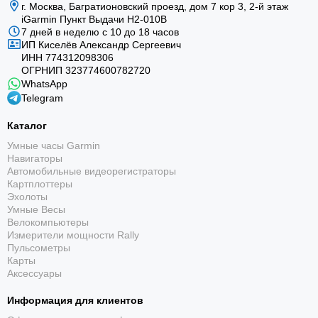
г. Москва, Багратионовский проезд, дом 7 кор 3, 2-й этаж
iGarmin Пункт Выдачи Н2-010В
7 дней в неделю с 10 до 18 часов
ИП Киселёв Александр Сергеевич
ИНН 774312098306
ОГРНИП 323774600782720
WhatsApp
Telegram
Каталог
Умные часы Garmin
Навигаторы
Автомобильные видеорегистраторы
Картплоттеры
Эхолоты
Умные Весы
Велокомпьютеры
Измерители мощности Rally
Пульсометры
Карты
Аксессуары
Информация для клиентов