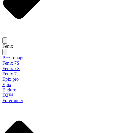
Fenix
Все товары
Fenix 7S
Fenix 7X
Fenix 7
Epix pro
Epix
Enduro
D2™
Forerunner