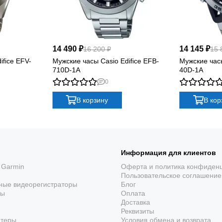
14 490 ₽
14 145 ₽
16 200 ₽
15 
ifice EFV-
Мужские часы Casio Edifice EFB-
Мужские часы
710D-1A
40D-1A
0
В корзину
В кор
Информация для клиентов
 Garmin
Оферта и политика конфиден
Пользовательское соглашение
ные видеорегистраторы
Блог
ры
Оплата
Доставка
Реквизиты
ютеры
Условия обмена и возврата