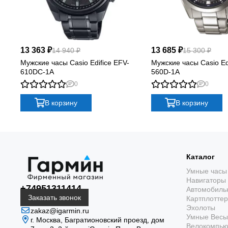
13 363 ₽
13 685 ₽
14 940 ₽
15 300 ₽
Мужские часы Casio Edifice EFV-
Мужские часы Casio Ed
610DC-1A
560D-1A
0
0
В корзину
В корзину
Каталог
Умные часы
Навигаторы
+74951311414
Автомобиль
Заказать звонок
Картплотте
Эхолоты
zakaz@igarmin.ru
Умные Весы
г. Москва, Багратионовский проезд, дом
Велокомпь