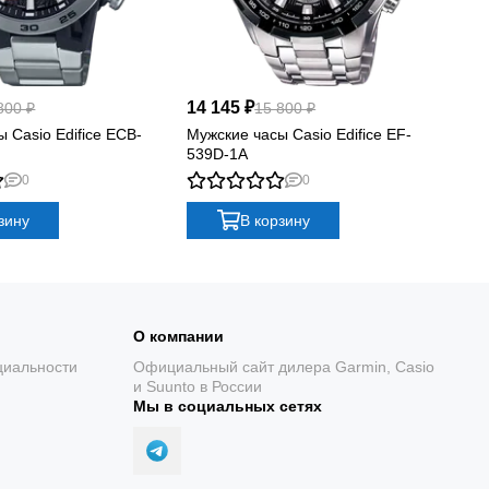
14 145 ₽
12
800 ₽
15 800 ₽
 Casio Edifice ECB-
Мужские часы Casio Edifice EF-
Му
539D-1A
61
0
0
зину
В корзину
О компании
циальности
Официальный сайт дилера Garmin, Casio
и Suunto в России
Мы в социальных сетях