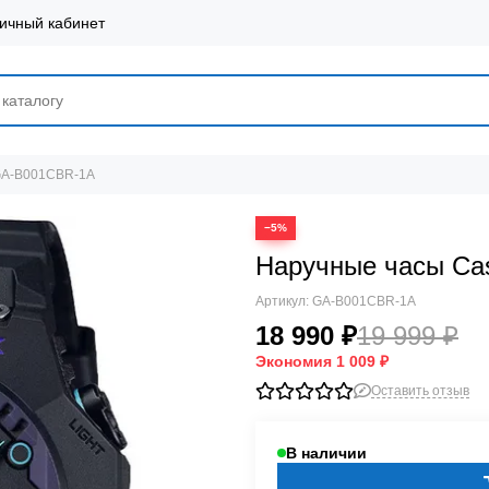
ичный кабинет
GA-B001CBR-1A
−5%
Наручные часы Ca
Артикул:
GA-B001CBR-1A
18 990 ₽
19 999 ₽
Экономия
1 009 ₽
Оставить отзыв
В наличии