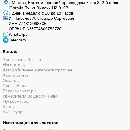
г. Москва, Багратионовский проезд, дом 7 кор 3, 2-й этаж
iGarmin Пункт Выдачи Н2-010В
7 дней в неделю с 10 до 18 часов
ИП Киселёв Александр Сергеевич
ИНН 774312098306
ОГРНИП 323774600782720
WhatsApp
Telegram
Каталог
Умные часы Garmin
Навигаторы
Автомобильные видеорегистраторы
Картплоттеры
Эхолоты
Умные Весы
Велокомпьютеры
Измерители мощности Rally
Пульсометры
Карты
Аксессуары
Информация для клиентов