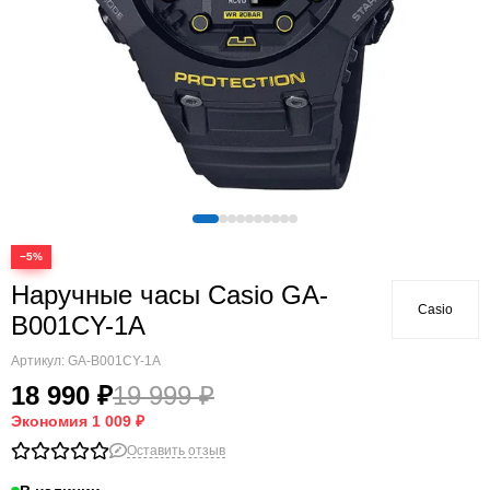
−5%
Наручные часы Casio GA-
Casio
B001CY-1A
Артикул:
GA-B001CY-1A
18 990 ₽
19 999 ₽
Экономия
1 009 ₽
Оставить отзыв