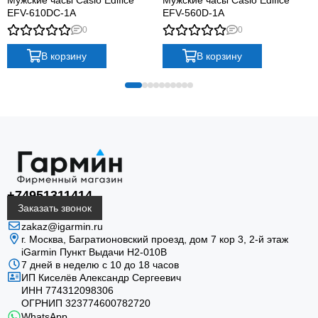
EFV-610DC-1A
EFV-560D-1A
0
0
В корзину
В корзину
+74951311414
Заказать звонок
zakaz@igarmin.ru
г. Москва, Багратионовский проезд, дом 7 кор 3, 2-й этаж
iGarmin Пункт Выдачи Н2-010В
7 дней в неделю с 10 до 18 часов
ИП Киселёв Александр Сергеевич
ИНН 774312098306
ОГРНИП 323774600782720
WhatsApp