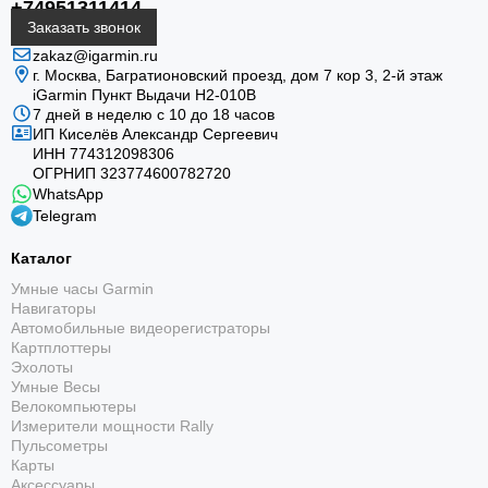
+74951311414
Заказать звонок
zakaz@igarmin.ru
г. Москва, Багратионовский проезд, дом 7 кор 3, 2-й этаж
iGarmin Пункт Выдачи Н2-010В
7 дней в неделю с 10 до 18 часов
ИП Киселёв Александр Сергеевич
ИНН 774312098306
ОГРНИП 323774600782720
WhatsApp
Telegram
Каталог
Умные часы Garmin
Навигаторы
Автомобильные видеорегистраторы
Картплоттеры
Эхолоты
Умные Весы
Велокомпьютеры
Измерители мощности Rally
Пульсометры
Карты
Аксессуары