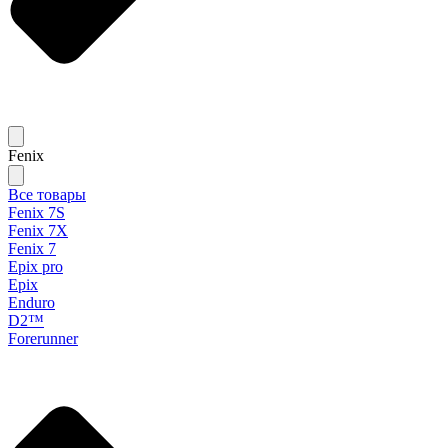
Fenix
Все товары
Fenix 7S
Fenix 7X
Fenix 7
Epix pro
Epix
Enduro
D2™
Forerunner