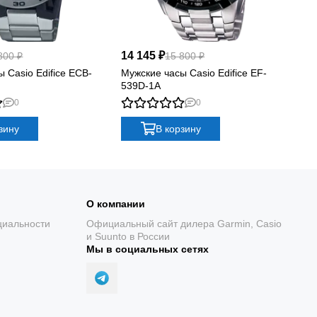
14 145 ₽
12
800 ₽
15 800 ₽
 Casio Edifice ECB-
Мужские часы Casio Edifice EF-
Му
539D-1A
61
0
0
зину
В корзину
О компании
циальности
Официальный сайт дилера Garmin, Casio
и Suunto в России
Мы в социальных сетях