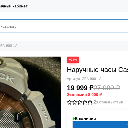
ичный кабинет
GBA-900-1A
−29%
Наручные часы Ca
Артикул:
GBA-900-1A
19 999 ₽
27 999 ₽
Экономия
8 000 ₽
Оставить отзыв
В наличии