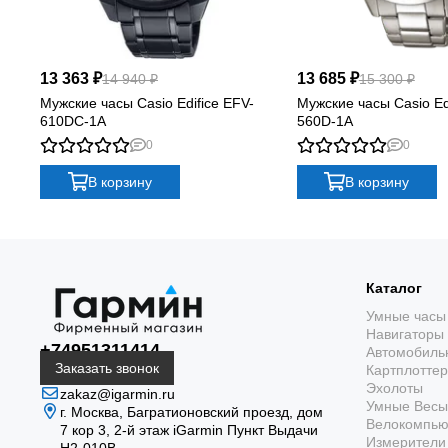
13 363 ₽
13 685 ₽
14 940 ₽
15 300 ₽
Мужские часы Casio Edifice EFV-
Мужские часы Casio Ed
610DC-1A
560D-1A
0
0
В корзину
В корзину
Каталог
Умные часы
Навигаторы
+74951311414
Автомобиль
Заказать звонок
Картплотте
Эхолоты
zakaz@igarmin.ru
Умные Весы
г. Москва, Багратионовский проезд, дом
Велокомпь
7 кор 3, 2-й этаж iGarmin Пункт Выдачи
Измерители 