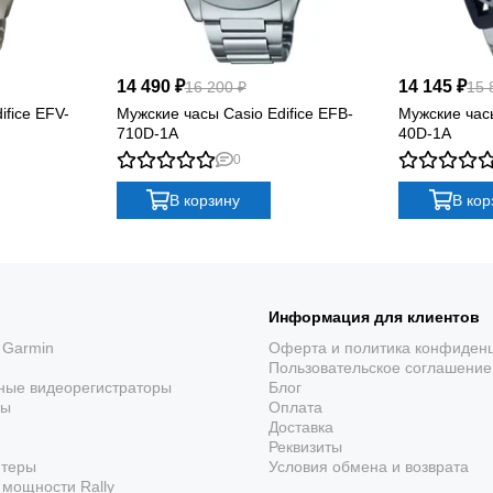
14 490 ₽
14 145 ₽
16 200 ₽
15 
ifice EFV-
Мужские часы Casio Edifice EFB-
Мужские часы
710D-1A
40D-1A
0
В корзину
В кор
Информация для клиентов
 Garmin
Оферта и политика конфиден
Пользовательское соглашение
ные видеорегистраторы
Блог
ры
Оплата
Доставка
Реквизиты
ютеры
Условия обмена и возврата
мощности Rally