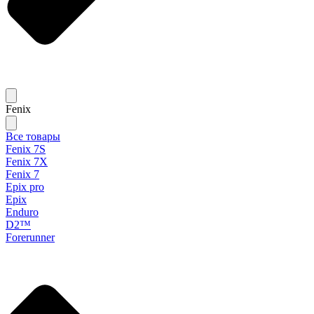
Fenix
Все товары
Fenix 7S
Fenix 7X
Fenix 7
Epix pro
Epix
Enduro
D2™
Forerunner