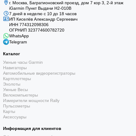
г. Москва, Багратионовский проезд, дом 7 кор 3, 2-й этаж
iGarmin Пункт Выдачи Н2-010В
7 дней в неделю с 10 до 18 часов
ИП Киселёв Александр Сергеевич
ИНН 774312098306
ОГРНИП 323774600782720
WhatsApp
Telegram
Каталог
Умные часы Garmin
Навигаторы
Автомобильные видеорегистраторы
Картплоттеры
Эхолоты
Умные Весы
Велокомпьютеры
Измерители мощности Rally
Пульсометры
Карты
Аксессуары
Информация для клиентов