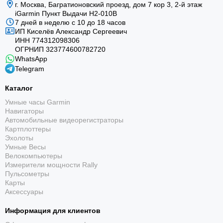
г. Москва, Багратионовский проезд, дом 7 кор 3, 2-й этаж
iGarmin Пункт Выдачи Н2-010В
7 дней в неделю с 10 до 18 часов
ИП Киселёв Александр Сергеевич
ИНН 774312098306
ОГРНИП 323774600782720
WhatsApp
Telegram
Каталог
Умные часы Garmin
Навигаторы
Автомобильные видеорегистраторы
Картплоттеры
Эхолоты
Умные Весы
Велокомпьютеры
Измерители мощности Rally
Пульсометры
Карты
Аксессуары
Информация для клиентов