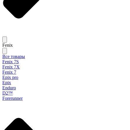
Fenix
Все товары
Fenix 7S
Fenix 7X
Fenix 7
Epix pro
Epix
Enduro
D2™
Forerunner