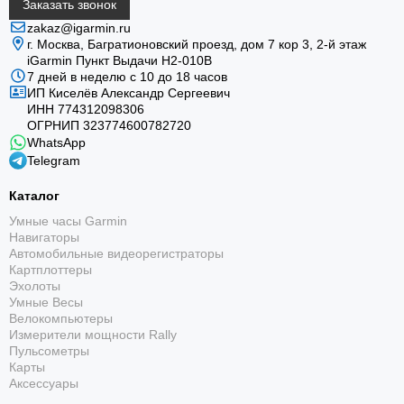
Заказать звонок
zakaz@igarmin.ru
г. Москва, Багратионовский проезд, дом 7 кор 3, 2-й этаж
iGarmin Пункт Выдачи Н2-010В
7 дней в неделю с 10 до 18 часов
ИП Киселёв Александр Сергеевич
ИНН 774312098306
ОГРНИП 323774600782720
WhatsApp
Telegram
Каталог
Умные часы Garmin
Навигаторы
Автомобильные видеорегистраторы
Картплоттеры
Эхолоты
Умные Весы
Велокомпьютеры
Измерители мощности Rally
Пульсометры
Карты
Аксессуары