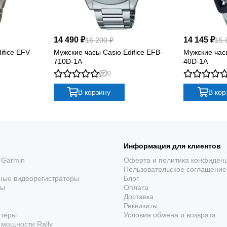
14 490 ₽
14 145 ₽
16 200 ₽
15 
ifice EFV-
Мужские часы Casio Edifice EFB-
Мужские часы
710D-1A
40D-1A
0
В корзину
В кор
Информация для клиентов
 Garmin
Оферта и политика конфиден
Пользовательское соглашение
ные видеорегистраторы
Блог
ры
Оплата
Доставка
Реквизиты
ютеры
Условия обмена и возврата
мощности Rally