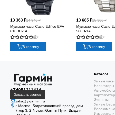
13 363 ₽
13 685 ₽
14 940 ₽
15 300 ₽
Мужские часы Casio Edifice EFV-
Мужские часы Casio Ed
610DC-1A
560D-1A
0
0
В корзину
В корзину
Каталог
Умные часы
Навигаторы
+74951311414
Автомобиль
Заказать звонок
Картплотте
Эхолоты
zakaz@igarmin.ru
Умные Весы
г. Москва, Багратионовский проезд, дом
Велокомпь
7 кор 3, 2-й этаж iGarmin Пункт Выдачи
Измерители 