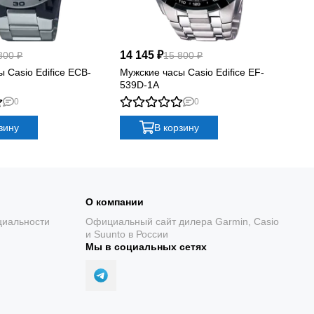
14 145 ₽
12
800 ₽
15 800 ₽
 Casio Edifice ECB-
Мужские часы Casio Edifice EF-
Му
539D-1A
61
0
0
зину
В корзину
О компании
циальности
Официальный сайт дилера Garmin, Casio
и Suunto в России
Мы в социальных сетях