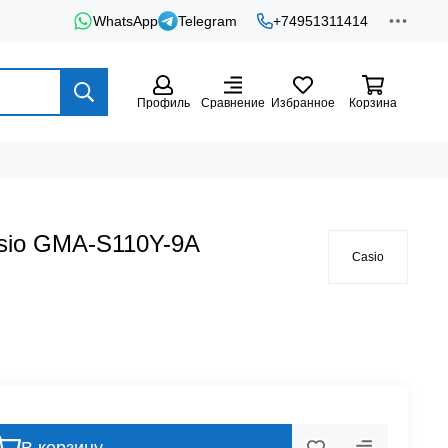
WhatsApp
Telegram
+74951311414
Профиль
Сравнение
Избранное
Корзина
sio GMA-S110Y-9A
Casio