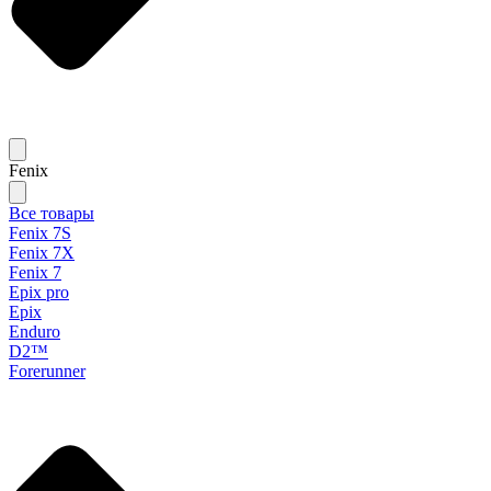
Fenix
Все товары
Fenix 7S
Fenix 7X
Fenix 7
Epix pro
Epix
Enduro
D2™
Forerunner