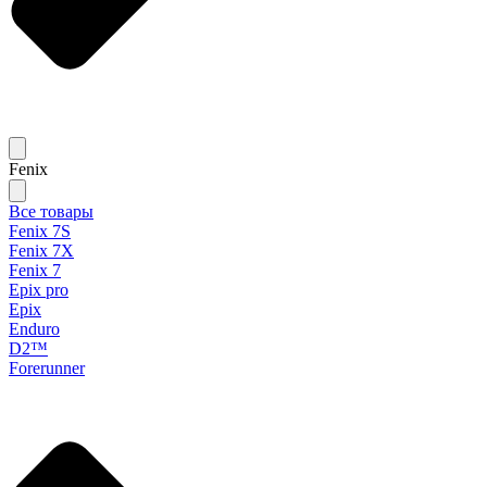
Fenix
Все товары
Fenix 7S
Fenix 7X
Fenix 7
Epix pro
Epix
Enduro
D2™
Forerunner