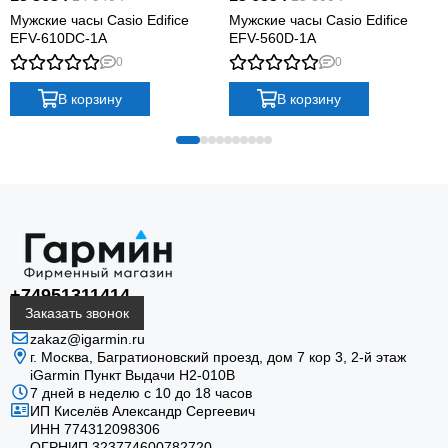
Мужские часы Casio Edifice
Мужские часы Casio Edifice
EFV-610DC-1A
EFV-560D-1A
0
0
В корзину
В корзину
+74951311414
Заказать звонок
zakaz@igarmin.ru
г. Москва, Багратионовский проезд, дом 7 кор 3, 2-й этаж
iGarmin Пункт Выдачи Н2-010В
7 дней в неделю с 10 до 18 часов
ИП Киселёв Александр Сергеевич
ИНН 774312098306
ОГРНИП 323774600782720