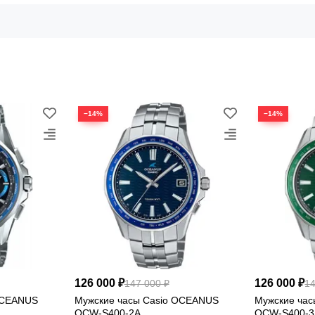
ные годы, устраняя необходимость ручной настройки даты.
асовых поясах, удобное для путешественников.
ысокой точностью.
ивает защиту от брызг, дождя и кратковременного погружения в вод
−14%
−14%
чность и устойчивость к коррозии.
 царапинам и обеспечивает превосходную прозрачность.
т надежность и долговечность часов.
тания и радиосинхронизации обеспечивает максимальную точность 
й вид подчеркивает статус владельца.
часы практически не ощущаются на запястье.
ка гарантируют долгий срок службы.
асы практичным аксессуаром для повседневной жизни и путешеств
126 000 ₽
126 000 ₽
147 000 ₽
14
OCEANUS
Мужские часы Casio OCEANUS
Мужские ча
OCW-S400-2A
OCW-S400-3