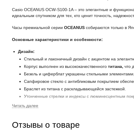
Casio OCEANUS OCW-S100-1A – это элегантные и функциона
идеальным спутником для тех, кто ценит точность, надежность
Часы премиальной серии
OCEANUS
собираются только в Япо
Основные характеристики и особенности:
Дизайн:
Стильный и лаконичный дизайн с акцентом на элегантн
Корпус выполнен из высококачественного
титана,
что 
Безель и циферблат украшены стильными элементами
Сапфировое стекло с антибликовым покрытием обеспе
Браслет из титана с раскладывающейся застежкой.
Утонченные стрелки и индексы с люминесцентным пок
Функциональность:
Солнечная батарея (Tough Solar):
обеспечивает авто
Отзывы о товаре
Радиосинхронизация (Multi Band 6):
автоматическая
поясах.