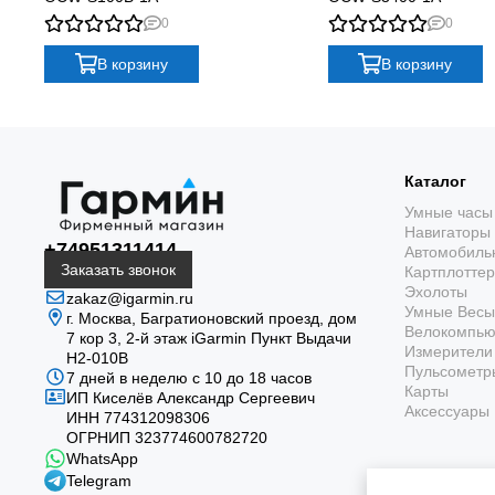
Современным мужчинам, ценящим элегантность, функц
0
0
Путешественникам, которым важна точность времени в
Тем, кто ищет качественные и стильные часы с совре
В корзину
В корзину
Casio OCEANUS OCW-S100-1A – это идеальный выбор для 
оставаться в курсе времени.
Каталог
Умные часы
Навигаторы
+74951311414
Автомобиль
Заказать звонок
Картплотте
Эхолоты
zakaz@igarmin.ru
Умные Весы
г. Москва, Багратионовский проезд, дом
Велокомпь
7 кор 3, 2-й этаж iGarmin Пункт Выдачи
Измерители 
Н2-010В
Пульсометр
7 дней в неделю с 10 до 18 часов
Карты
ИП Киселёв Александр Сергеевич
Аксессуары
ИНН 774312098306
ОГРНИП 323774600782720
WhatsApp
Telegram