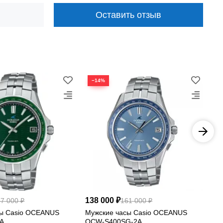
Оставить отзыв
у.
−14%
−
и удобство.
ий.
138 000 ₽
15
7 000 ₽
161 000 ₽
сы Casio OCEANUS
Мужские часы Casio OCEANUS
Му
A
OCW-S400SG-2A
OC