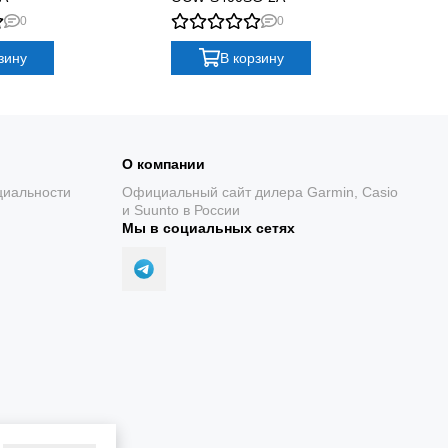
0
0
зину
В корзину
ые подчеркнут ваш стиль и помогут вам всегда
О компании
циальности
Официальный сайт дилера Garmin, Casio
и Suunto в России
Мы в социальных сетях