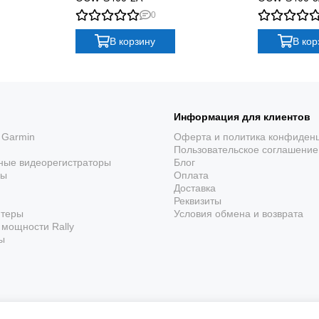
иональность и надежность.
0
 любой точке мира.
менными технологиями.
В корзину
В кор
тех, кто стремится к совершенству во всем. Это часы, котор
Информация для клиентов
 Garmin
Оферта и политика конфиден
Пользовательское соглашение
ные видеорегистраторы
Блог
ры
Оплата
Доставка
Реквизиты
ютеры
Условия обмена и возврата
мощности Rally
ы