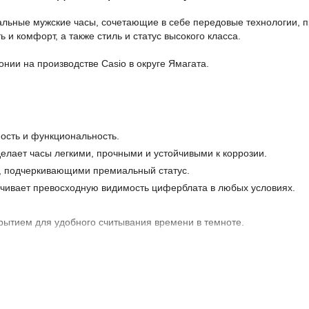
льные мужские часы, сочетающие в себе передовые технологии, п
 и комфорт, а также стиль и статус высокого класса.
нии на производстве Casio в округе Ямагата.
ость и функциональность.
делает часы легкими, прочными и устойчивыми к коррозии.
, подчеркивающими премиальный статус.
чивает превосходную видимость циферблата в любых условиях.
рытием для удобного считывания времени в темноте.
номную работу часов без необходимости замены батарейки.
 корректировка времени по радиосигналам, гарантирующая максима