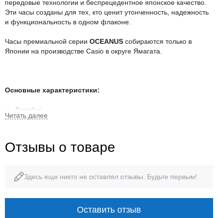
передовые технологии и беспрецедентное японское качество.
Эти часы созданы для тех, кто ценит утонченность, надежность
и функциональность в одном флаконе.
Часы премиальной серии
OCEANUS
собираются только в
Японии на производстве Casio в округе Ямагата.
Основные характеристики:
Дизайн:
Корпус и браслет:
Изготовлены из прочного и легкого
титана, обеспечивающего исключительный комфорт при
ношении. Титан подвергнут специальной обработке (DLC
Отзывы о товаре
- Diamond-Like Carbon) для повышения износостойкости и
защиты от царапин.
Циферблат:
Уникальный и элегантный дизайн с глубоким
Здесь еще никто не оставлял отзывы. Будьте первым!
синим цветом, вдохновленным океаном. Отделка
выполнена с использованием традиционных японских
техник, придающих часам глубину и изысканность.
Оставить отзыв
Стекло:
Сапфировое стекло с антибликовым покрытием,