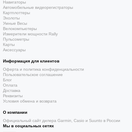
надежность и удобство использования.
Навигаторы
Автомобильные видеорегистраторы
Японское качество:
Casio OCEANUS - это синоним
Картплоттеры
надежности и безупречного исполнения.
Эхолоты
Универсальность:
Отлично сочетаются с любым стилем
Умные Весы
одежды.
Велокомпьютеры
Измерители мощности Rally
Пульсометры
Casio OCEANUS OCW-S5000F-2A - это не просто часы, это
Карты
инвестиция в стиль, качество и передовые технологии.
Аксессуары
Это идеальный выбор для тех, кто ценит изысканность и
надежность в каждой детали.
Информация для клиентов
Оферта и политика конфиденциальности
Идеально подойдут для:
Пользовательское соглашение
Блог
Стильных и современных мужчин, которые ценят
Оплата
элегантность и функциональность.
Доставка
Путешественников, которым необходимы точные и надежные
Реквизиты
часы с мировым временем.
Условия обмена и возврата
Любителей инноваций и передовых технологий.
О компании
Тех, кто ищет высококачественные часы с японским
Официальный сайт дилера Garmin, Casio и Suunto в России
характером.
Мы в социальных сетях