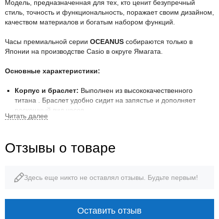
Модель, предназначенная для тех, кто ценит безупречный
стиль, точность и функциональность, поражает своим дизайном,
качеством материалов и богатым набором функций.
Часы премиальной серии
OCEANUS
собираются только в
Японии на производстве Casio в округе Ямагата.
Основные характеристики:
Корпус и браслет:
Выполнен из высококачественного
титана . Браслет удобно сидит на запястье и дополняет
роскошный вид часов.
Стекло:
Сапфировое стекло с антибликовым покрытием
обеспечивает превосходную защиту от царапин и отличную
читаемость циферблата при любых условиях освещения.
Отзывы о товаре
Механизм:
Кварцевый механизм с солнечной подзарядкой
(Tough Solar) обеспечивает надежную работу часов и
избавляет от необходимости замены батареек. Запас хода
Здесь еще никто не оставлял отзывы. Будьте первым!
при полной зарядке - до 5 месяцев (в обычном режиме) и до
23 месяцев (в режиме энергосбережения).
Радиосинхронизация:
Автоматическая настройка времени
Оставить отзыв
по радиосигналам (Multi Band 6) обеспечивает высочайшую