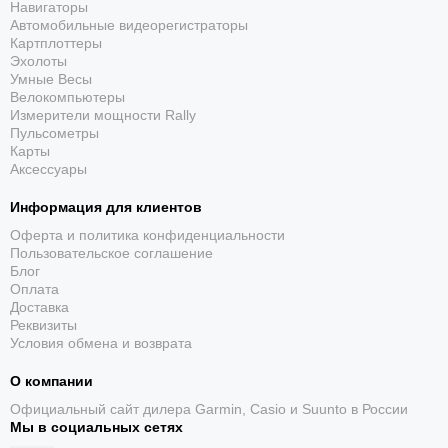
Навигаторы
разных часовых поясах.
Автомобильные видеорегистраторы
Технологически продвинутых людей, ценящих современные
Картплоттеры
функции.
Эхолоты
Умные Весы
Велокомпьютеры
Вывод:
Измерители мощности Rally
Пульсометры
Casio OCEANUS OCW-T2600-2A3
- это инвестиция в качество,
Карты
стиль и современные технологии. Эти часы станут верным
Аксессуары
спутником на долгие годы, подчеркивая ваш безупречный вкус и
статус.
Информация для клиентов
Оферта и политика конфиденциальности
Пользовательское соглашение
Блог
Оплата
Доставка
Реквизиты
Условия обмена и возврата
О компании
Официальный сайт дилера Garmin, Casio и Suunto в России
Мы в социальных сетях