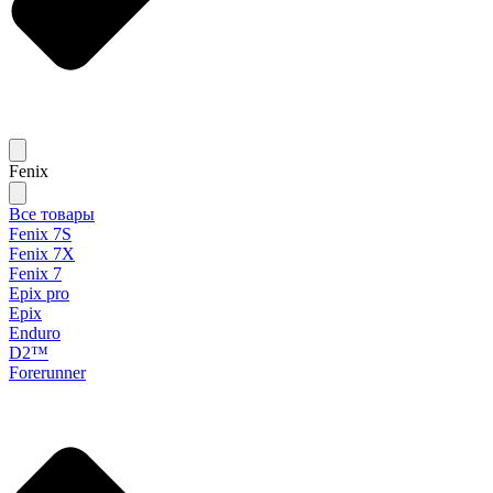
Fenix
Все товары
Fenix 7S
Fenix 7X
Fenix 7
Epix pro
Epix
Enduro
D2™
Forerunner