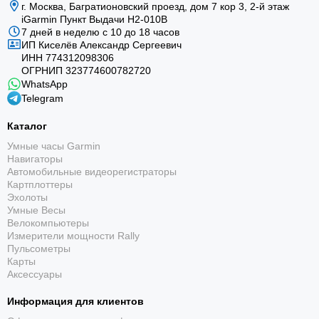
г. Москва, Багратионовский проезд, дом 7 кор 3, 2-й этаж
iGarmin Пункт Выдачи Н2-010В
7 дней в неделю с 10 до 18 часов
ИП Киселёв Александр Сергеевич
ИНН 774312098306
ОГРНИП 323774600782720
WhatsApp
Telegram
Каталог
Умные часы Garmin
Навигаторы
Автомобильные видеорегистраторы
Картплоттеры
Эхолоты
Умные Весы
Велокомпьютеры
Измерители мощности Rally
Пульсометры
Карты
Аксессуары
Информация для клиентов