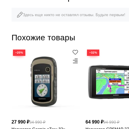
Здесь еще никто не оставлял отзывы. Будьте первым!
3″
цветной дисплей
Похожие товары
−20%
−32%
Garmin G
27 990 ₽
64 990 ₽
34 990 ₽
94 990 ₽
Навигатор Garmin eTrex 32x
Навигатор GPSMAP 2