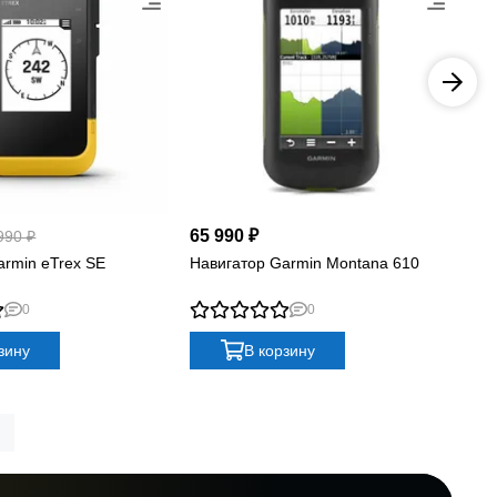
65 990 ₽
73
990 ₽
armin eTrex SE
Навигатор Garmin Montana 610
На
Bal
0
0
зину
В корзину