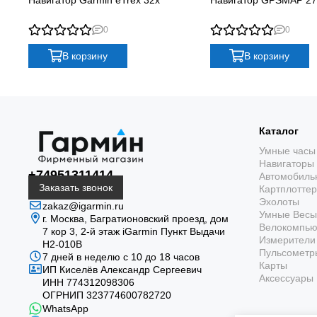
мень
0
0
В корзину
В корзину
Трансфлективный экра
эксп
Каталог
Умные часы
Навигаторы
+74951311414
Автомобиль
Заказать звонок
Картплотте
Эхолоты
zakaz@igarmin.ru
Дисплей 3″
Умные Весы
г. Москва, Багратионовский проезд, дом
Велокомпь
7 кор 3, 2-й этаж iGarmin Пункт Выдачи
Трансфлективный цветной экран 240 × 400
Измерители 
Н2-010В
пикселей остаётся читаемым на солнце.
Пульсометр
7 дней в неделю с 10 до 18 часов
Карты
ИП Киселёв Александр Сергеевич
Аксессуары
ИНН 774312098306
ОГРНИП 323774600782720
WhatsApp