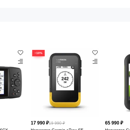
230 г
IPX7
с элементами питания
водозащита
−10%
НАВИГАЦИЯ · КАРТЫ · МАРШРУТ
PSMAP 66s: больш
17 990 ₽
65 990 ₽
19 990 ₽
76CX
Навигатор Garmin eTrex SE
Навигатор G