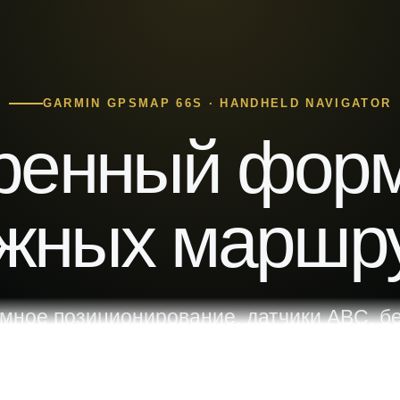
GARMIN GPSMAP 66S · HANDHELD NAVIGATOR
ренный форм
жных маршр
мное позиционирование, датчики ABC, б
 расширяемые карты объединены в защи
навигаторе для походов и экспедиций.