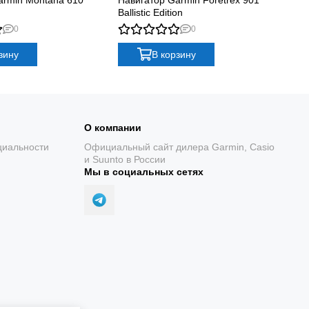
связи
Ballistic Edition
0
0
зину
В корзину
 в перчатках, а режим
ходе.
О компании
циальности
Официальный сайт дилера Garmin, Casio
и Suunto в России
Мы в социальных сетях
Датчики ABC
Барометрический альтиметр и трёхосевой компас
показывают высоту, давление и направление.