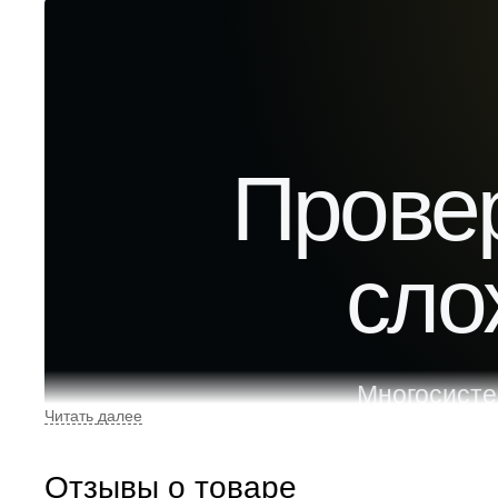
Прове
сло
Многосисте
синхронизация и
Отзывы о товаре