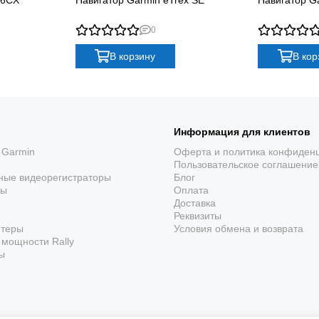
ше зависимости от 
0
В корзину
В кор
н читается на солнце, физические клавиши работают
едиции помогает экономить заряд в многодневном по
Информация для клиентов
 Garmin
Оферта и политика конфиден
Пользовательское соглашение
ные видеорегистраторы
Блог
ры
Оплата
Доставка
GPS, GLONASS и Galileo
Реквизиты
ютеры
Условия обмена и возврата
Несколько спутниковых систем помогают
мощности Rally
удерживать координаты в лесу и сложном
ы
рельефе.