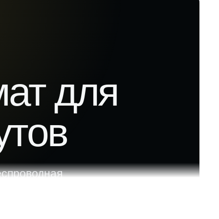
ат для
утов
еспроводная
щённом кнопочном