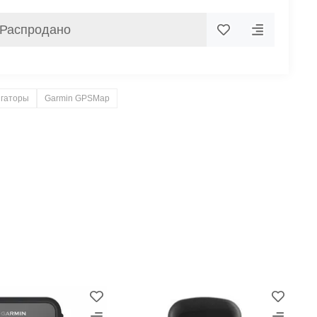
Распродано
игаторы
Garmin GPSMap
−