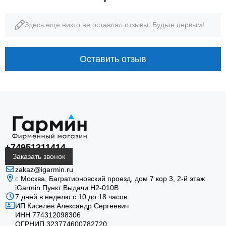
Здесь еще никто не оставлял отзывы. Будьте первым!
10 ATM
16 дней
водозащита
режим смарт-часов
Оставить отзыв
AMOLED · ТРЕНИРОВКИ · НАВИГАЦИЯ
+74951311414
epix (Gen 2): карта, форма и
Заказать звонок
zakaz@igarmin.ru
восстановление на одном
г. Москва, Багратионовский проезд, дом 7 кор 3, 2-й этаж
iGarmin Пункт Выдачи Н2-010В
экране
7 дней в неделю с 10 до 18 часов
ИП Киселёв Александр Сергеевич
ИНН 774312098306
Garmin epix (Gen 2) Standard Slate Steel с чёрным
ОГРНИП 323774600782720