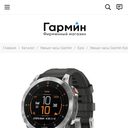
Умные часы Garmin
Все товары
Marq
Tactix 8
Fenix 8
Главная
Каталог
Умные часы Garmin
Epix
Умные часы Garmin Epi
Instinct
Descent
Fenix pro
Fenix
Epix pro
Epix
Enduro
D2™
Forerunner
Tactix 7
Venu X1
Venu