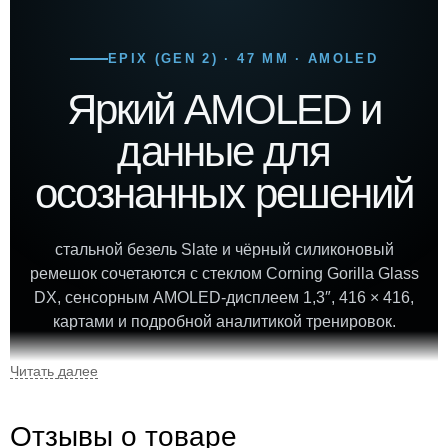
EPIX (GEN 2) · 47 ММ · AMOLED
Яркий AMOLED и
данные для
осознанных решений
стальной безель Slate и чёрный силиконовый
ремешок сочетаются с стеклом Corning Gorilla Glass
DX, сенсорным AMOLED-дисплеем 1,3″, 416 × 416,
картами и подробной аналитикой тренировок.
47 мм
53 г
Отзывы о товаре
диаметр корпуса
корпус без ремешка