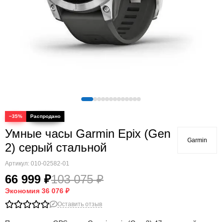
Quatix
Vivosmart
Swim
Lily
Vivoactive
Approach
Аксессуары
Подборки
−35%
Умные часы Garmin Epix (Gen
Garmin
2) серый стальной
Артикул:
010-02582-01
66 999 ₽
103 075 ₽
Экономия
36 076 ₽
Оставить отзыв