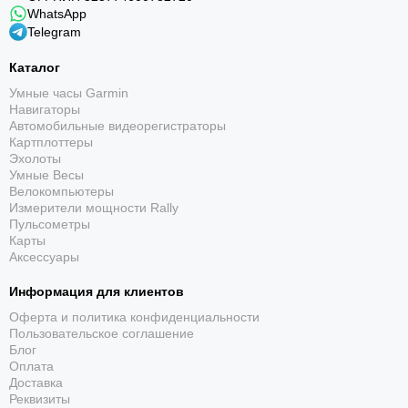
ремешком помогают планировать нагрузку,
WhatsApp
анализировать восстановление и уверенно
Telegram
двигаться по маршруту. Кнопки удобны в движении,
Каталог
а сенсорный экран ускоряет работу с меню и
картами.
Умные часы Garmin
Навигаторы
Автомобильные видеорегистраторы
Картплоттеры
Эхолоты
Умные Весы
Велокомпьютеры
Измерители мощности Rally
Пульсометры
Карты
AMOLED-дисплей
Аксессуары
Яркий сенсорный экран 1,3″, 416 × 416 хорошо
Информация для клиентов
передаёт карты, графики и уведомления; доступен
Оферта и политика конфиденциальности
режим Always-On.
Пользовательское соглашение
Блог
Оплата
Доставка
Реквизиты