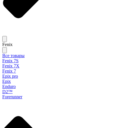
Fenix
Все товары
Fenix 7S
Fenix 7X
Fenix 7
Epix pro
Epix
Enduro
D2™
Forerunner