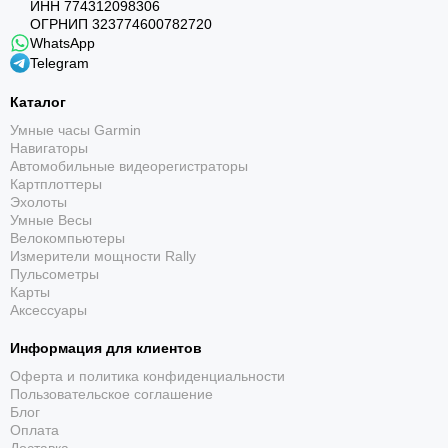
ИНН 774312098306
ОГРНИП 323774600782720
Garmin fēnix 7 Pro Solar Slate Gray с чёрным
WhatsApp
Telegram
ремешком помогают планировать нагрузку,
ориентироваться по подробным картам,
Каталог
тренироваться в разных дисциплинах и
Умные часы Garmin
отслеживать восстановление — в универсальном
Навигаторы
корпусе 47 мм.
Автомобильные видеорегистраторы
Картплоттеры
Эхолоты
Умные Весы
Велокомпьютеры
Измерители мощности Rally
Пульсометры
Карты
Аксессуары
Power Glass
Информация для клиентов
Солнечное стекло Power Glass собирает энергию и
Оферта и политика конфиденциальности
Пользовательское соглашение
помогает продлить автономность.
Блог
Оплата