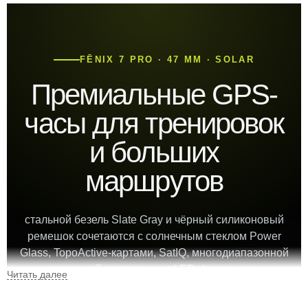
FĒNIX 7 PRO · 47 ММ · SOLAR
Премиальные GPS-
часы для тренировок
и больших
маршрутов
стальной безель Slate Gray и чёрный силиконовый
ремешок сочетаются с солнечным стеклом Power
Glass, TopoActive-картами, SatIQ, многодиапазонной
навигацией, встроенным LED-фонариком и
глубокой аналитикой тренировок.