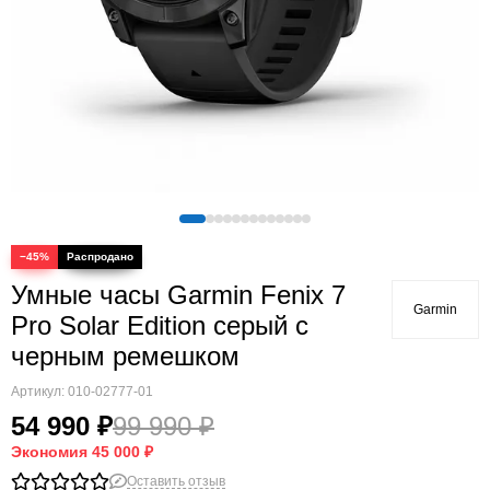
Quatix
Vivosmart
Swim
Lily
Vivoactive
Approach
Аксессуары
Подборки
−45%
Умные часы Garmin Fenix 7
Garmin
Pro Solar Edition серый с
черным ремешком
Артикул:
010-02777-01
54 990 ₽
99 990 ₽
Экономия
45 000 ₽
Оставить отзыв