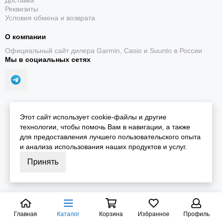
Доставка
Реквизиты
Условия обмена и возврата
О компании
Официальный сайт дилера Garmin, Casio и Suunto в России
Мы в социальных сетях
До 22 дней
Работа в режиме смарт-часов при соблюдении
условий солнечной зарядки Garmin.
Этот сайт использует cookie-файлы и другие
2026 © iGarmin.
Карта сайта
технологии, чтобы помочь Вам в навигации, а также
для предоставления лучшего пользовательского опыта
и анализа использования наших продуктов и услуг.
Принять
Встроенный LED-фонарик
Белый и красный свет, несколько уровней яркости и
режим стробоскопа.
Главная
Каталог
Корзина
Избранное
Профиль