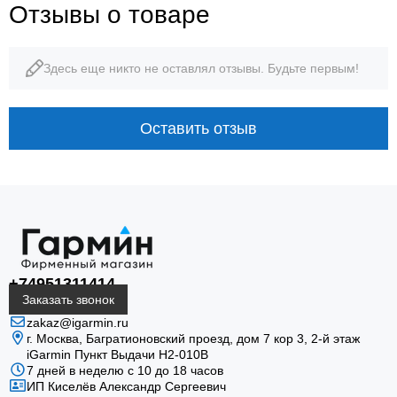
Отзывы о товаре
47 мм
56 г
Здесь еще никто не оставлял отзывы. Будьте первым!
диаметр корпуса
корпус без ремешка
Оставить отзыв
10 ATM
до 22 дней
водозащита
смарт-часы с солнцем
+74951311414
Заказать звонок
zakaz@igarmin.ru
СОЛНЦЕ · КАРТЫ · ВОССТАНОВЛЕНИЕ
г. Москва, Багратионовский проезд, дом 7 кор 3, 2-й этаж
iGarmin Пункт Выдачи Н2-010В
Баланс автономности,
7 дней в неделю с 10 до 18 часов
ИП Киселёв Александр Сергеевич
точности и удобного экрана