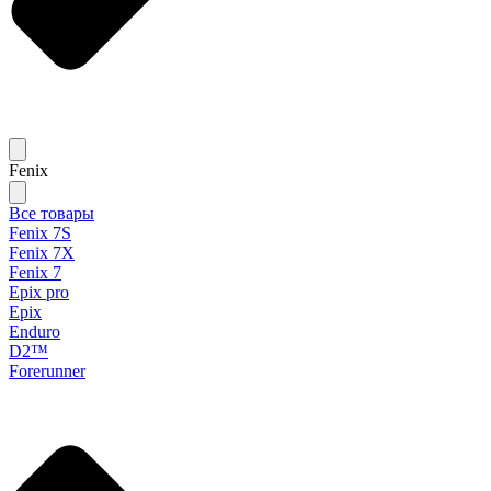
Fenix
Все товары
Fenix 7S
Fenix 7X
Fenix 7
Epix pro
Epix
Enduro
D2™
Forerunner