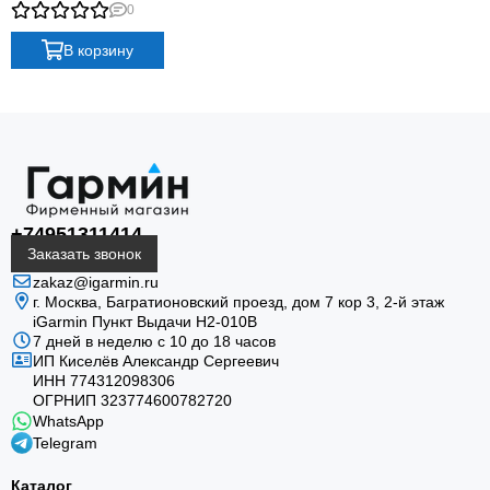
with black silicone band
экран ускоряет работу с меню и картами.
0
В корзину
Power Glass
+74951311414
Прочное солнечное стекло собирает энергию света
Заказать звонок
и помогает увеличить автономность часов.
zakaz@igarmin.ru
г. Москва, Багратионовский проезд, дом 7 кор 3, 2-й этаж
iGarmin Пункт Выдачи Н2-010В
7 дней в неделю с 10 до 18 часов
ИП Киселёв Александр Сергеевич
ИНН 774312098306
ОГРНИП 323774600782720
WhatsApp
Telegram
До 37 дней
Каталог