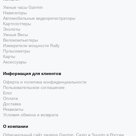
До 28 без солнечной зарядки и до 37 дней при
Умные часы Garmin
соблюдении официальных условий Garmin.
Навигаторы
Автомобильные видеорегистраторы
Картплоттеры
Эхолоты
Умные Весы
Велокомпьютеры
Измерители мощности Rally
Пульсометры
Карты
Встроенный LED-фонарик
Аксессуары
Регулируемая яркость и режимы красного света
Информация для клиентов
помогают освещать путь и быть заметнее в
Оферта и политика конфиденциальности
темноте.
Пользовательское соглашение
Блог
Оплата
Доставка
Реквизиты
Условия обмена и возврата
О компании
Официальный сайт дилера Garmin, Casio и Suunto в России