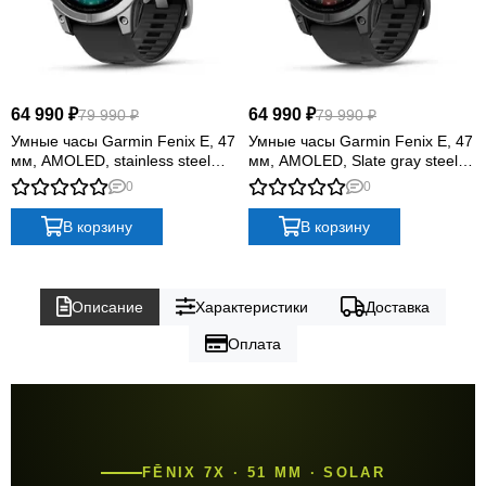
64 990 ₽
64 990 ₽
79 990 ₽
79 990 ₽
Умные часы Garmin Fenix E, 47
Умные часы Garmin Fenix E, 47
мм, AMOLED, stainless steel
мм, AMOLED, Slate gray steel
with a black silicone band
with black silicone band
0
0
В корзину
В корзину
Описание
Характеристики
Доставка
Оплата
FĒNIX 7X · 51 ММ · SOLAR