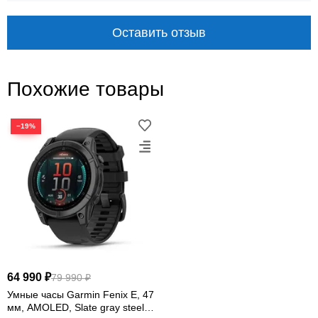
водозащита
смарт-часы с солнцем
Оставить отзыв
Похожие товары
−19%
СОЛНЦЕ · ТРЕНИРОВКИ · НАВИГАЦИЯ
fēnix 7X: инструменты для
спорта, маршрутов и
повседневного контроля
Garmin fēnix 7X Solar Slate Gray с чёрным ремешком
помогают планировать нагрузку, следить за
64 990 ₽
79 990 ₽
восстановлением и уверенно двигаться по
Умные часы Garmin Fenix E, 47
маршруту. Кнопки удобны в движении, а сенсорный
мм, AMOLED, Slate gray steel