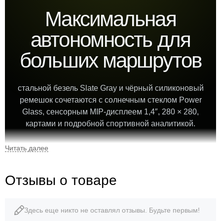
Максимальная
автономность для
больших маршрутов
стальной безель Slate Gray и чёрный силиконовый
ремешок сочетаются с солнечным стеклом Power
Glass, сенсорным MIP-дисплеем 1,4″, 280 × 280,
картами и подробной спортивной аналитикой.
51 мм
68 г
Отзывы о товаре
диаметр корпуса
корпус без ремешка
Здесь еще никто не оставлял отзывы. Будьте первым!
10 ATM
37 дней