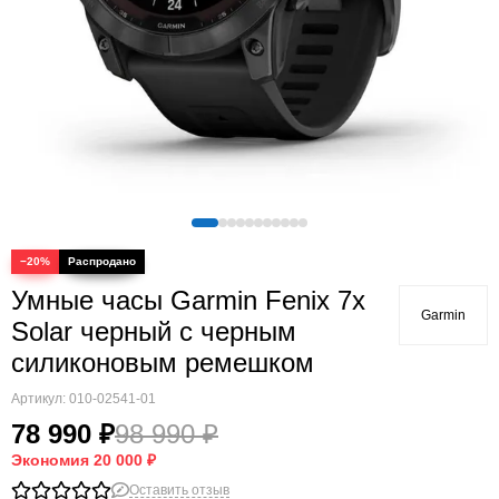
Quatix
Vivosmart
Swim
Lily
Vivoactive
Approach
Аксессуары
Подборки
−20%
Умные часы Garmin Fenix 7x
Garmin
Solar черный с черным
силиконовым ремешком
Артикул:
010-02541-01
78 990 ₽
98 990 ₽
Экономия
20 000 ₽
Оставить отзыв