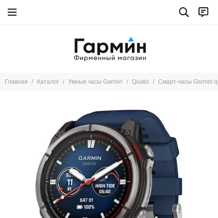
Умные часы Garmin
Все товары
Marq
Tactix 8
Fenix 8
Главная
Каталог
Умные часы Garmin
Quatix
Смарт-часы Garmin q
Instinct
Descent
Fenix pro
Fenix
Epix pro
Epix
Enduro
D2™
Forerunner
Tactix 7
Venu X1
Venu