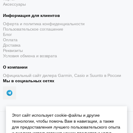
Аксессуары
яркий 1,4-дюймовый AMOLED-дисплей с устойчивым к
царапинам стеклом и прочным титановым безелем.
Информация для клиентов
Оферта и политика конфиденциальности
Пользовательское соглашение
Блог
Оплата
Доставка
Реквизиты
Условия обмена и возврата
О компании
Официальный сайт дилера Garmin, Casio и Suunto в России
Мы в социальных сетях
Этот сайт использует cookie-файлы и другие
2026 © iGarmin.
Карта сайта
технологии, чтобы помочь Вам в навигации, а также
для предоставления лучшего пользовательского опыта
ВСЕСТОРОННИЙ КОНТРОЛЬ НАД