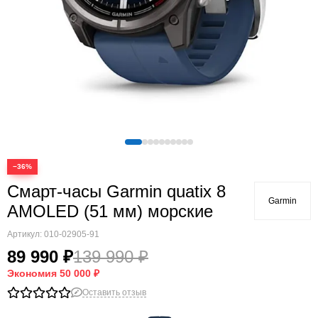
Quatix
Vivosmart
Swim
Lily
Vivoactive
Approach
Аксессуары
Подборки
−36%
Смарт-часы Garmin quatix 8
Garmin
AMOLED (51 мм) морские
Артикул:
010-02905-91
89 990 ₽
139 990 ₽
Экономия
50 000 ₽
Оставить отзыв