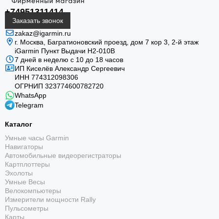
+74951311414
Заказать звонок
zakaz@igarmin.ru
г. Москва, Багратионовский проезд, дом 7 кор 3, 2-й этаж
iGarmin Пункт Выдачи Н2-010В
7 дней в неделю с 10 до 18 часов
ИП Киселёв Александр Сергеевич
ИНН 774312098306
ОГРНИП 323774600782720
WhatsApp
Telegram
Каталог
Умные часы Garmin
Навигаторы
Автомобильные видеорегистраторы
Картплоттеры
Эхолоты
Умные Весы
ГЕРМЕТИЧНАЯ КОНСТРУКЦИЯ
Велокомпьютеры
Измерители мощности Rally
Пульсометры
Создана для жизни за штурвалом, эта премиум-конструкция
Карты
имеет герметичные кнопки, металлическую защиту сенсора и