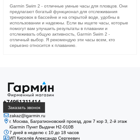
Garmin Swim 2 - отличные умные часы для пловцов. Они
предлагают богатый функционал для отслеживания
тренировок в бассейне и на открытой воде, удобны в
использовании и надежны. Если вы ищете часы, которые
Critical Swim Speed
помогут вам улучшить результаты в плавании и
отслеживать общую активность, Garmin Swim 2 -
Оценка критической скорости помогает
отличный выбор. Я рекомендую эти часы всем, кто
приблизительно определить анаэробный порог и
серьезно относится к плаванию.
отслеживать прогресс.
+74951311414
Автоматический отдых
Заказать звонок
zakaz@igarmin.ru
В бассейне часы определяют остановку и
г. Москва, Багратионовский проезд, дом 7 кор 3, 2-й этаж
автоматически отделяют отдых от активного
iGarmin Пункт Выдачи Н2-010В
интервала.
7 дней в неделю с 10 до 18 часов
ИП Киселёв Александр Сергеевич