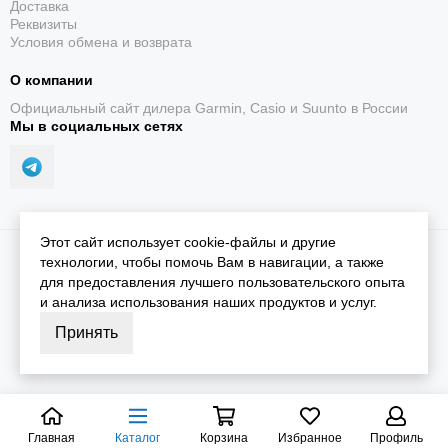
Ключевые возможности
Доставка
Реквизиты
модели
Условия обмена и возврата
О компании
Изображения с официальной страницы Garmin
Официальный сайт дилера Garmin, Casio и Suunto в России
открываются в полном размере.
Мы в социальных сетях
Этот сайт использует cookie-файлы и другие
2026 © iGarmin.
Карта сайта
технологии, чтобы помочь Вам в навигации, а также
для предоставления лучшего пользовательского опыта
и анализа использования наших продуктов и услуг.
Принять
Главная
Каталог
Корзина
Избранное
Профиль