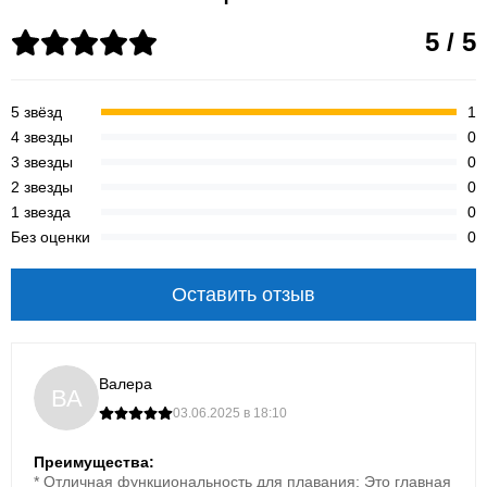
5 / 5
5 ATM
до 7 дней
водозащита
режим умных часов
5 звёзд
1
4 звезды
0
3 звезды
0
2 звезды
0
1 звезда
0
Без оценки
0
Оставить отзыв
БАССЕЙН · ОТКРЫТАЯ ВОДА ·
ВОССТАНОВЛЕНИЕ
Измерения, которые
Валера
помогают плавать
ВА
03.06.2025 в 18:10
осознаннее
Преимущества:
Garmin Swim 2 записывает технику, темп, дистанцию
* Отличная функциональность для плавания: Это главная