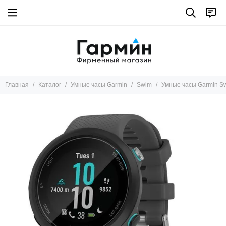
Умные часы Garmin
Все товары
Marq
Tactix 8
Fenix 8
Главная
Каталог
Умные часы Garmin
Swim
Умные часы Garmin S
Instinct
Descent
Fenix pro
Fenix
Epix pro
Epix
Enduro
D2™
Forerunner
Tactix 7
Venu X1
Venu