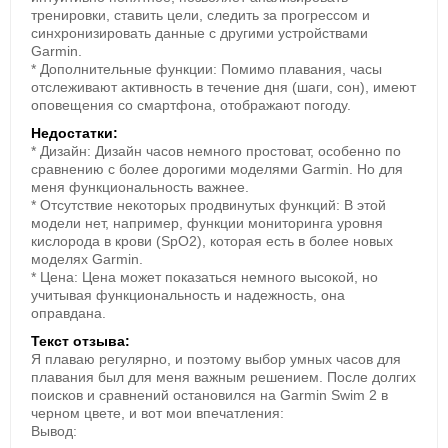
тренировки, ставить цели, следить за прогрессом и
До 7 дней работы
синхронизировать данные с другими устройствами
Garmin.
Аккумулятор рассчитан на неделю в режиме умных
* Дополнительные функции: Помимо плавания, часы
часов, до 13 часов с GPS и пульсом и до 72 часов в
отслеживают активность в течение дня (шаги, сон), имеют
бассейне с пульсом.
оповещения со смартфона, отображают погоду.
Недостатки:
* Дизайн: Дизайн часов немного простоват, особенно по
сравнению с более дорогими моделями Garmin. Но для
меня функциональность важнее.
* Отсутствие некоторых продвинутых функций: В этой
модели нет, например, функции мониторинга уровня
кислорода в крови (SpO2), которая есть в более новых
моделях Garmin.
* Цена: Цена может показаться немного высокой, но
Расширенные функции плавания
учитывая функциональность и надежность, она
оправдана.
Записывает дистанцию, темп, гребки, тип гребка,
SWOLF, интервалы, упражнения и другие
Текст отзыва:
показатели.
Я плаваю регулярно, и поэтому выбор умных часов для
плавания был для меня важным решением. После долгих
поисков и сравнений остановился на Garmin Swim 2 в
черном цвете, и вот мои впечатления:
Вывод: