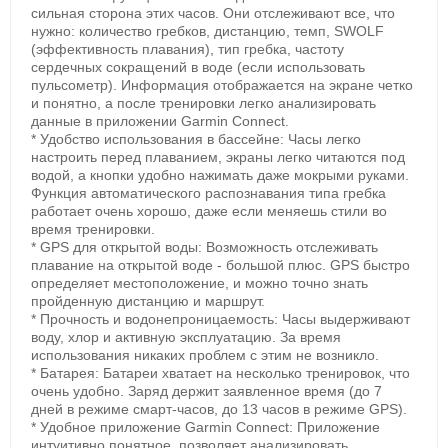
сильная сторона этих часов. Они отслеживают все, что
и пульс, поддерживает структурированные занятия
нужно: количество гребков, дистанцию, темп, SWOLF
и сохраняет данные для анализа в Garmin Connect.
(эффективность плавания), тип гребка, частоту
сердечных сокращений в воде (если использовать
пульсометр). Информация отображается на экране четко
и понятно, а после тренировки легко анализировать
данные в приложении Garmin Connect.
* Удобство использования в бассейне: Часы легко
настроить перед плаванием, экраны легко читаются под
водой, а кнопки удобно нажимать даже мокрыми руками.
Функция автоматического распознавания типа гребка
работает очень хорошо, даже если меняешь стили во
Пульс под водой
время тренировки.
* GPS для открытой воды: Возможность отслеживать
Оптический датчик измеряет пульс на запястье во
плавание на открытой воде - большой плюс. GPS быстро
время плавания и позволяет анализировать
определяет местоположение, и можно точно знать
данные после тренировки.
пройденную дистанцию и маршрут.
* Прочность и водонепроницаемость: Часы выдерживают
воду, хлор и активную эксплуатацию. За время
использования никаких проблем с этим не возникло.
* Батарея: Батареи хватает на несколько тренировок, что
очень удобно. Заряд держит заявленное время (до 7
дней в режиме смарт-часов, до 13 часов в режиме GPS).
* Удобное приложение Garmin Connect: Приложение
интуитивно понятное, позволяет анализировать