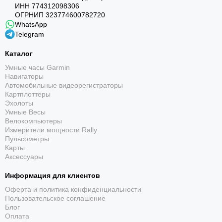
ИНН 774312098306
ОГРНИП 323774600782720
WhatsApp
Telegram
Каталог
Умные часы Garmin
Собственные тренировки
Навигаторы
Автомобильные видеорегистраторы
Создавайте тренировки для бассейна в Garmin
Картплоттеры
Connect и переносите их на часы для выполнения
Эхолоты
Умные Весы
по плану.
Велокомпьютеры
Измерители мощности Rally
Пульсометры
Карты
Аксессуары
Информация для клиентов
Оферта и политика конфиденциальности
Пользовательское соглашение
Блог
6 ПРЕИМУЩЕСТВ
Оплата