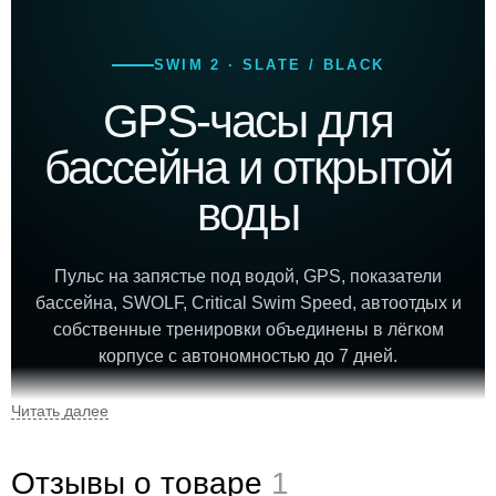
SWIM 2 · SLATE / BLACK
GPS-часы для
бассейна и открытой
воды
Пульс на запястье под водой, GPS, показатели
бассейна, SWOLF, Critical Swim Speed, автоотдых и
собственные тренировки объединены в лёгком
корпусе с автономностью до 7 дней.
42 мм
36 г
Отзывы о товаре
1
размер корпуса
вес