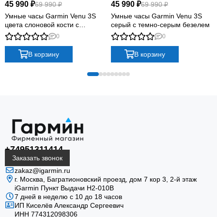
чёрный кожаный ремешок придают модели
45 990 ₽
45 990 ₽
69 990 ₽
69 990 ₽
сдержанный повседневный характер. Встроенные
Умные часы Garmin Venu 3S
Умные часы Garmin Venu 3S
динамик и микрофон позволяют принимать звонки
цвета слоновой кости с
серый с темно-серым безелем
золотистым безелем
через совместимый смартфон.
0
0
В корзину
В корзину
AMOLED 1,4″
Яркий сенсорный экран 454 × 454 пикселя
поддерживает опциональный режим always-on.
+74951311414
Заказать звонок
zakaz@igarmin.ru
г. Москва, Багратионовский проезд, дом 7 кор 3, 2-й этаж
iGarmin Пункт Выдачи Н2-010В
7 дней в неделю с 10 до 18 часов
ИП Киселёв Александр Сергеевич
ИНН 774312098306