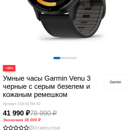
Quatix
Vivosmart
Swim
Lily
Vivoactive
Approach
Аксессуары
Подборки
−48%
Умные часы Garmin Venu 3
Garmin
черные с серым безелем и
кожаным ремешком
Артикул:
010-02784-52
41 990 ₽
79 990 ₽
Экономия
38 000 ₽
Оставить отзыв