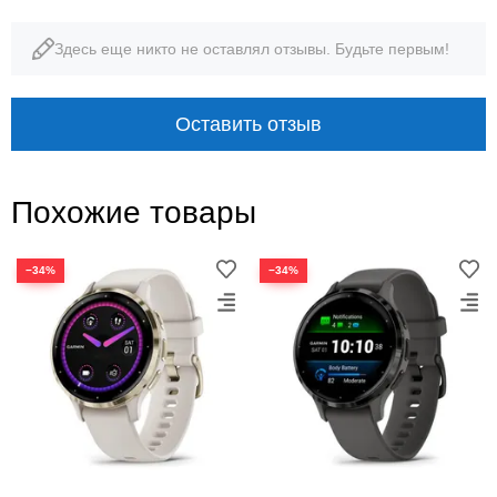
Здесь еще никто не оставлял отзывы. Будьте первым!
5 ATM
14 дней
водозащита
режим смарт-часов
Оставить отзыв
Похожие товары
−34%
−34%
ПОВСЕДНЕВНОЕ ЗДОРОВЬЕ И
АКТИВНОСТЬ
Персональный помощник на
запястье
Venu 3 объединяет данные сна, стресса, запаса
энергии и тренировок, а стальной безель Slate и