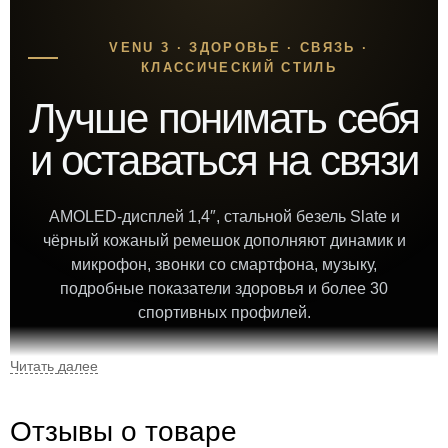
VENU 3 · ЗДОРОВЬЕ · СВЯЗЬ ·
КЛАССИЧЕСКИЙ СТИЛЬ
Лучше понимать себя
и оставаться на связи
AMOLED-дисплей 1,4″, стальной безель Slate и
чёрный кожаный ремешок дополняют динамик и
микрофон, звонки со смартфона, музыку,
подробные показатели здоровья и более 30
спортивных профилей.
1,4″
42 г
Отзывы о товаре
AMOLED-дисплей
вес с кожаным ремешком