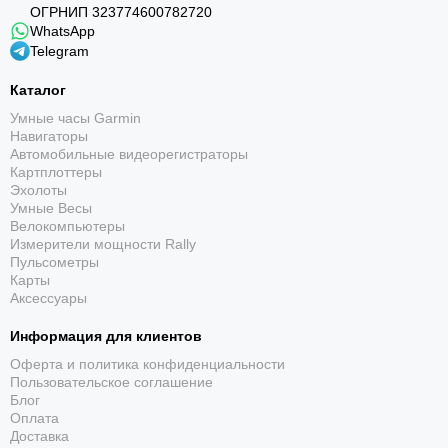
ОГРНИП 323774600782720
WhatsApp
До 14 дней работы
Telegram
Продолжительная автономность помогает получать
Каталог
более полную картину здоровья и сна.
Умные часы Garmin
Навигаторы
Автомобильные видеорегистраторы
Картплоттеры
Эхолоты
Умные Весы
Велокомпьютеры
Измерители мощности Rally
Пульсометры
Подробные показатели здоровья
Карты
Аксессуары
Сон, HRV, стресс, пульс, Body Battery и другие
метрики доступны круглосуточно.
Информация для клиентов
Оферта и политика конфиденциальности
Пользовательское соглашение
Блог
Оплата
Доставка