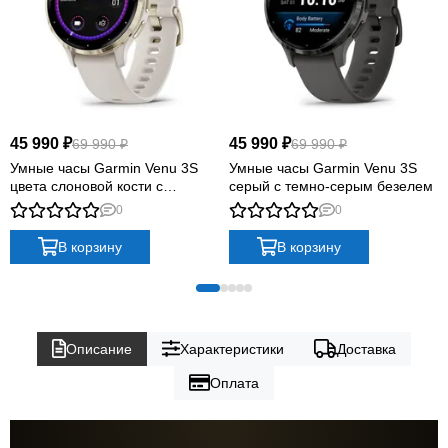
45 990 ₽
45 990 ₽
69 990 ₽
69 990 ₽
Умные часы Garmin Venu 3S
Умные часы Garmin Venu 3S
цвета слоновой кости с
серый с темно-серым безелем
золотистым безелем
0
0
В корзину
В корзину
Описание
Характеристики
Доставка
Оплата