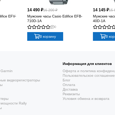
14 490 ₽
14 145 ₽
16 200 ₽
15 
ifice EFV-
Мужские часы Casio Edifice EFB-
Мужские часы
710D-1A
40D-1A
0
В корзину
В кор
Информация для клиентов
 Garmin
Оферта и политика конфиден
Пользовательское соглашение
ные видеорегистраторы
Блог
ры
Оплата
Доставка
Реквизиты
ютеры
Условия обмена и возврата
мощности Rally
ы