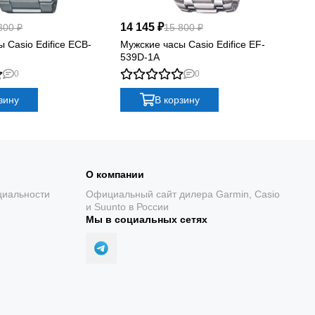
14 145 ₽
12
800 ₽
15 800 ₽
 Casio Edifice ECB-
Мужские часы Casio Edifice EF-
Му
539D-1A
61
0
0
зину
В корзину
О компании
циальности
Официальный сайт дилера Garmin, Casio
и Suunto в России
Мы в социальных сетях