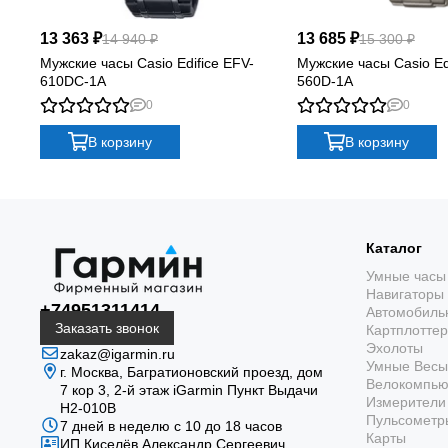
13 363 ₽
13 685 ₽
14 940 ₽
15 300 ₽
Мужские часы Casio Edifice EFV-
Мужские часы Casio Ed
610DC-1A
560D-1A
0
0
В корзину
В корзину
Каталог
Умные часы
Навигаторы
+74951311414
Автомобиль
Заказать звонок
Картплотте
Эхолоты
zakaz@igarmin.ru
Умные Весы
г. Москва, Багратионовский проезд, дом
Велокомпь
7 кор 3, 2-й этаж iGarmin Пункт Выдачи
Измерители 
Н2-010В
Пульсометр
7 дней в неделю с 10 до 18 часов
Карты
ИП Киселёв Александр Сергеевич