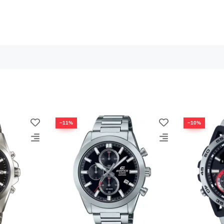
−11%
−10%