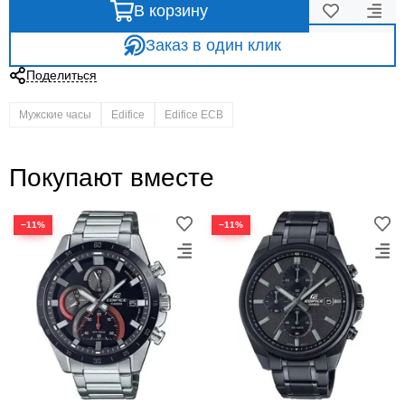
В корзину
Заказ в один клик
Поделиться
Мужские часы
Edifice
Edifice ECB
Покупают вместе
−11%
−11%