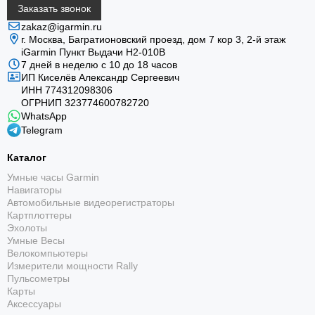
Заказать звонок
zakaz@igarmin.ru
г. Москва, Багратионовский проезд, дом 7 кор 3, 2-й этаж
iGarmin Пункт Выдачи Н2-010В
7 дней в неделю с 10 до 18 часов
ИП Киселёв Александр Сергеевич
ИНН 774312098306
ОГРНИП 323774600782720
WhatsApp
Telegram
Каталог
Умные часы Garmin
Навигаторы
Автомобильные видеорегистраторы
Картплоттеры
Эхолоты
Умные Весы
Велокомпьютеры
Измерители мощности Rally
Пульсометры
Карты
Аксессуары