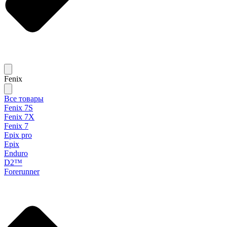
Fenix
Все товары
Fenix 7S
Fenix 7X
Fenix 7
Epix pro
Epix
Enduro
D2™
Forerunner