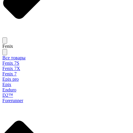
Fenix
Все товары
Fenix 7S
Fenix 7X
Fenix 7
Epix pro
Epix
Enduro
D2™
Forerunner