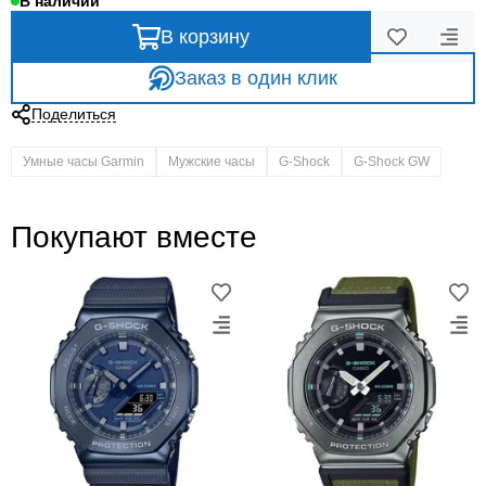
В наличии
В корзину
Заказ в один клик
Поделиться
Умные часы Garmin
Мужские часы
G-Shock
G-Shock GW
Покупают вместе