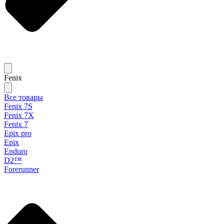
Fenix
Все товары
Fenix 7S
Fenix 7X
Fenix 7
Epix pro
Epix
Enduro
D2™
Forerunner