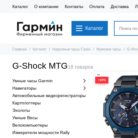
Каталог
О компании
Контакты
Оплата
Доставка
Л
Каталог
Главная
Каталог
Наручные часы Casio
Мужские часы
G-Sho
G-Shock MTG
Умные часы Garmin
−19%
Навигаторы
Автомобильные видеорегистраторы
Картплоттеры
Эхолоты
Умные Весы
Велокомпьютеры
Измерители мощности Rally