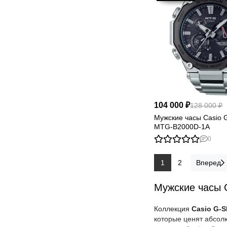
Оставьте отзыв о нашем
магазине или о купленном
товаре — и получите возврат за
достав…
104 000 ₽
128 000 ₽
Мужские часы Casio
MTG-B2000D-1A
0
1
2
Вперед
Мужские часы 
Коллекция
Casio G-
которые ценят абсол