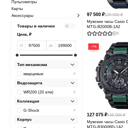
Пульсометры
Карты
97 500 ₽
120 000 ₽
Аксессуары
Мужские часы Casio
Товары в наличии
MTG-B2000B-1A2
0
Цена, ₽
от
до
−7%
Тип механизма
кварцевые
4
Водозащита
WR200 (20 атм)
4
Коллекция
G-Shock
4
127 075 ₽
136 000 ₽
Корпус
Мужские часы Casio
MTG-B3000BD-1A2