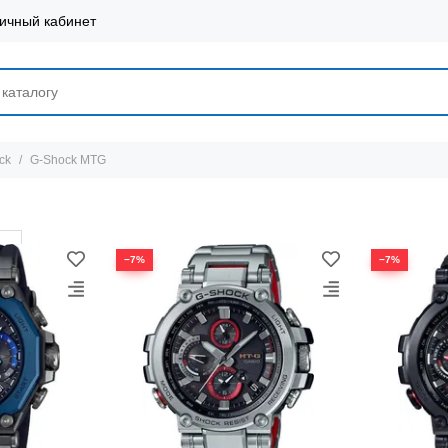
ичный кабинет
ck
G-Shock MTG
−7%
−7%