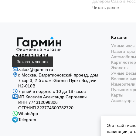
дилером Casio в Росс
кто ищет бескомпром
Ассортимент сер
В нашем интернет-ма
Каталог
Представленные япон
Умные часы
Для удобства выбора
Навигаторы
+74951311414
Автомобиль
Заказать звонок
Картплотте
Серия MTG-B100
Эхолоты
выверенным балан
zakaz@igarmin.ru
Умные Весы
г. Москва, Багратионовский проезд, дом
Серия MTG-B200
Велокомпь
7 кор 3, 2-й этаж iGarmin Пункт Выдачи
улучшенной эргон
Измерители 
Н2-010В
Пульсометр
Инновационная 
7 дней в неделю с 10 до 18 часов
Карты
MTG-B3000FR-1A).
ИП Киселёв Александр Сергеевич
Аксессуары
ИНН 774312098306
ОГРНИП 323774600782720
Ценовой сегмен
WhatsApp
Telegram
Мы предлагаем ориг
Этот сайт исп
акциям вы можете пр
навигации, а 
популярные модели. 