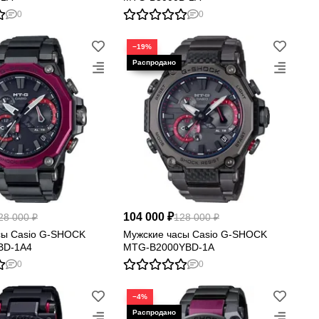
0
0
−19%
104 000 ₽
28 000 ₽
128 000 ₽
сы Casio G-SHOCK
Мужские часы Casio G-SHOCK
BD-1A4
MTG-B2000YBD-1A
0
0
−4%