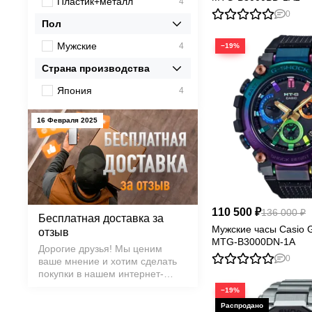
Пластик+металл
4
0
Пол
Мужские
4
−19%
Страна производства
Япония
4
16 Февраля 2025
110 500 ₽
136 000 ₽
Бесплатная доставка за
Мужские часы Casio
отзыв
MTG-B3000DN-1A
Дорогие друзья! Мы ценим
0
ваше мнение и хотим сделать
покупки в нашем интернет-
магазине еще приятнее.
−19%
Поэтому запускаем
специальную акцию: 🎁