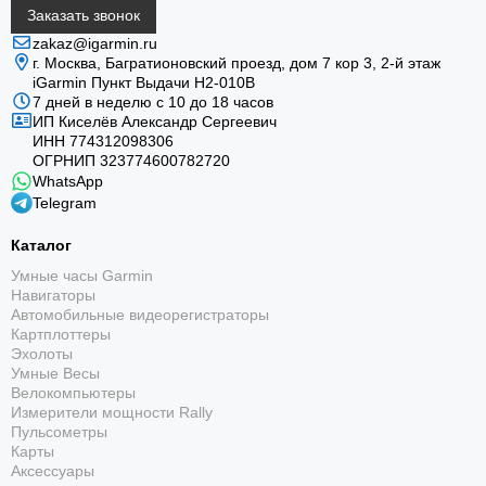
Заказать звонок
zakaz@igarmin.ru
г. Москва, Багратионовский проезд, дом 7 кор 3, 2-й этаж
iGarmin Пункт Выдачи Н2-010В
7 дней в неделю с 10 до 18 часов
ИП Киселёв Александр Сергеевич
ИНН 774312098306
ОГРНИП 323774600782720
WhatsApp
Telegram
Каталог
Умные часы Garmin
Навигаторы
Автомобильные видеорегистраторы
Картплоттеры
Эхолоты
Умные Весы
Велокомпьютеры
Измерители мощности Rally
Пульсометры
Карты
Аксессуары