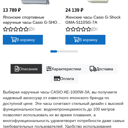
13 789 ₽
24 139 ₽
Японские спортивные
Женские часы Casio G-Shock
наручные часы Casio G-SHOCK
GMA-S110SG-7A
GMA-S130NP-8A с
0
0
хронографом
В корзину
В корзину
Описание
Характеристики
Доставка
Оплата
Выбирая наручные часы CASIO AE-1000W-3A, вы получаете
надежный аксессуар от известного японского бренда по
доступной цене. Эти часы сочетают стильный дизайн с высокой
функциональностью: водонепроницаемость до 100 метров
позволяет использовать их во время плавания, а
многофункциональность удовлетворит потребности даже самых
требовательных пользователей. Удобство использования