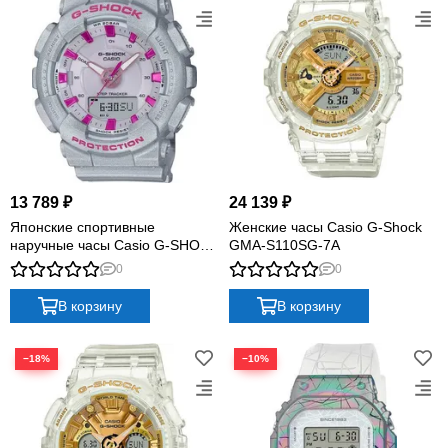
13 789 ₽
24 139 ₽
Японские спортивные
Женские часы Casio G-Shock
наручные часы Casio G-SHOCK
GMA-S110SG-7A
GMA-S130NP-8A с
0
0
хронографом
В корзину
В корзину
−18%
−10%