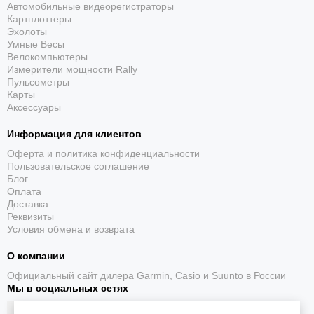
Автомобильные видеорегистраторы
отдыха – они не подведут в любой ситуации.
Картплоттеры
Эхолоты
Почему женщины выбирают Casio?
Умные Весы
Велокомпьютеры
Измерители мощности Rally
Непревзойденная надежность: кварцевые механизмы с
Пульсометры
минимальной погрешностью.
Карты
Стиль на каждый день: от классических моделей до
Аксессуары
современных трендовых решений.
Информация для клиентов
Практичность: водонепроницаемость, ударопрочность,
долгий срок службы.
Оферта и политика конфиденциальности
Пользовательское соглашение
Доступная роскошь: премиальное качество по разумной
Блог
цене.
Оплата
Доставка
Популярные линейки женских часов
Реквизиты
Условия обмена и возврата
1. Casio Baby-G: для активных и смелых
О компании
Ударопрочный корпус;
Официальный сайт дилера Garmin, Casio и Suunto в России
водонепроницаемость 100–200 метров;
Мы в социальных сетях
яркие расцветки и молодежный дизайн.