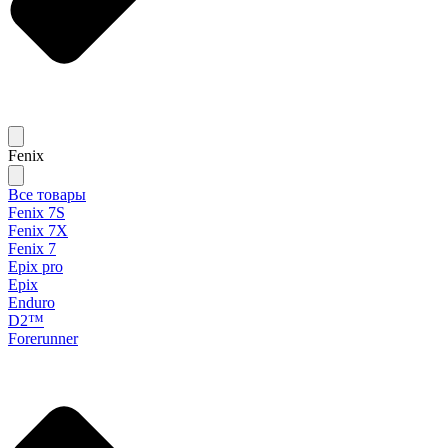
Fenix
Все товары
Fenix 7S
Fenix 7X
Fenix 7
Epix pro
Epix
Enduro
D2™
Forerunner